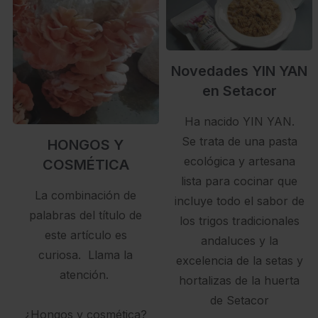
Novedades YIN YAN
en Setacor
Ha nacido YIN YAN.
Se trata de una pasta
HONGOS Y
ecológica y artesana
COSMÉTICA
lista para cocinar que
La combinación de
incluye todo el sabor de
palabras del título de
los trigos tradicionales
este artículo es
andaluces y la
curiosa. Llama la
excelencia de la setas y
atención.
hortalizas de la huerta
de Setacor
¿Hongos y cosmética?