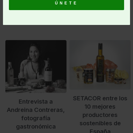
LEE MÁS
LEE MÁS
SETACOR entre los
Entrevista a
10 mejores
Andreina Contreras,
productores
fotografía
sostenibles de
gastronómica
España