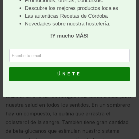
-Shiitake,
Es otro de los hongos que más se consumen en
España pero lo que pocas personas saben y la
periodista mexicana-libanesa, Lorena Meouchi,
explica en alguno de sus artículos para Vogue es que
es el hongo más usado en cosmética gracias a su
capacidad de aumentar la flexibilidad de la piel y
aumentar su luminosidad.
Shiitake es uno de los hongos más beneficiosos para
nuestra salud en todos los sentidos. En un sombrero
hay un compuesto, la quitina que arrastra el
colesterol de la sangre. También tiene gran cantidad
de beta-glucanos que estimulan nuestro sistema