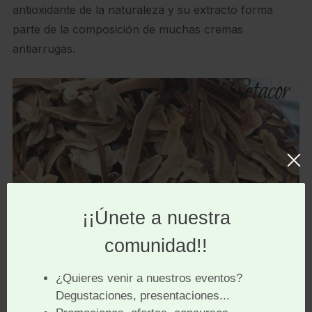
antioxidante de la naturaleza y su extracto forma
parte de la composición de muchas cremas
antiarrugas.
Hongo Reishi
seco