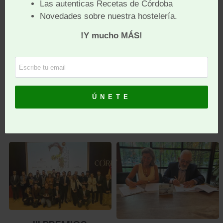
la gastronomía
interesados en
descubrir los secretos
detrás de este
innovador vinagre
LEE MÁS
LEE MÁS