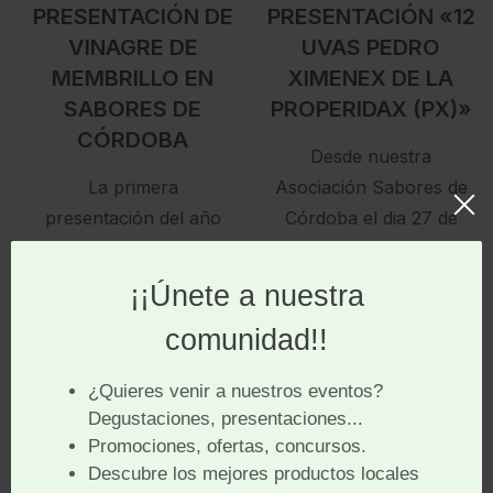
PRESENTACIÓN DE
PRESENTACIÓN «12
VINAGRE DE
UVAS PEDRO
MEMBRILLO EN
XIMENEX DE LA
SABORES DE
PROPERIDAX (PX)»
CÓRDOBA
Desde nuestra
La primera
Asociación Sabores de
presentación del año
Córdoba el dia 27 de
fue todo un éxito,
noviembre presentamos
logrando completar.
nuestro proyecto «12
como de costumbre, el
Uvas Pedro Ximenez de
aforo máximo del
la ProsperidaX (PX)»,
Invernadero del
como anticipo de
Mercado Victoria. Este
evento reunió a
numerosos amantes de