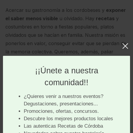
Acercar su gastronomía a los cordobeses y
exponer
el saber
menos visible
u olvidado. Hay
recetas
y
costumbres en torno a fiestas populares, platos
olvidados que se hacían en familia. Nuestra misión es
ponerlos en valor, conseguir evitar que se pierdan de
la memoria colectiva. Queremos, además, paliar
posibles agravios hacia nuestra gastronomía
contando qué es y qué no es
. En un mundo
hiperconectado es importante decirlo, sino otros lo
acabarán haciendo por ti.
A través de estos medios deseamos consolidar una
comunicación activa. Prestaremos atención a cuantos
temas puedan ser de interés de nuestros Asociados:
Presentaciones de nuevos productos