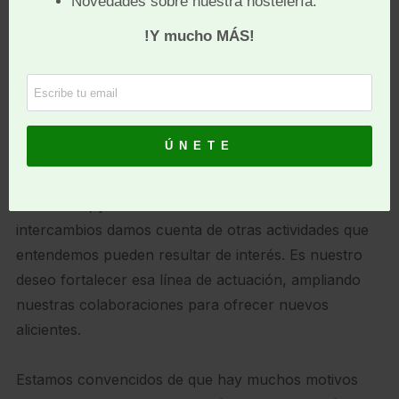
agroalimentarios, Talleres gastronómicos, Simposios,
Seminarios, Publicaciones, Actividades culturales,
Concursos, etc.
Nuestros asociados pueden disfrutar de un ambiente
de camaradería e ilusión que constituyen la
esencia misma de nuestra asociación.
Mantenemos relaciones con otras entidades
asociativas, y como consecuencia de esos
intercambios damos cuenta de otras actividades que
entendemos pueden resultar de interés. Es nuestro
deseo fortalecer esa línea de actuación, ampliando
nuestras colaboraciones para ofrecer nuevos
alicientes.
Estamos convencidos de que hay muchos motivos