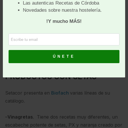
andaluza de setas. Ha sido pionera en el cultivo de
algunas especies como la seta rosa, amarilla o
melena de león. Y las cultiva de una forma circular
que no genera residuos.
Su sustrato lo forman las hojas de sus olivos entre
otros ingredientes y cuando éste se agota, vuelve al
olivar como abono para nutrir el suelo y los árboles.
PRODUCTOS CON SETAS
Setacor presenta en
Biofach
varias líneas de su
catálogo.
–
Vinagretas
. Tiene dos recetas muy diferentes, un
escabeche potente de setas, PX y naranja creado por