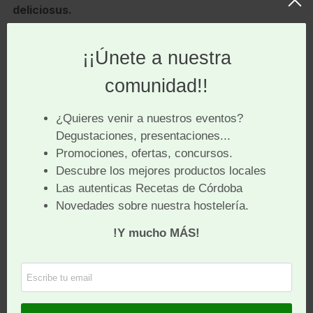
deliciosus.
Tenemos que reconocer que en los hongos se
englobaban todos en el género Agaricus y, conforme
se ha ampliado el conocimiento científico sobre ellos,
esté género se ha quedado únicamente para nombrar
a los champiñones. El epíteto específico, deliciosus,
deriva del latín y significa «sabroso».
Tenemos además pruebas escritas.
Marcus Gavius
Apicius
fue el heredero de una gran fortuna y tierras
que dedicó su vida a conocer y dar difusión de las
técnicas culinarias romanas de la época de Tiberio,
siglo I d.C. y rescatar técnicas griegas antiguas. Su
legado fue un gran libro, denominado «De Re
Coquinaria», con varios tomos.