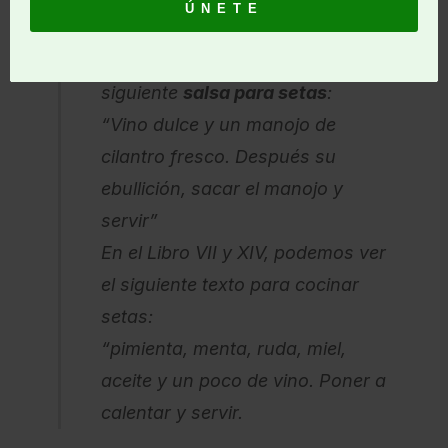
En el libro VII y XIII se describe la
siguiente
salsa para setas
:
“Vino dulce y un manojo de
cilantro fresco. Después su
ebullición, sacar el manojo y
servir”
En el Libro VII y XIV, podemos ver
el siguiente texto para cocinar
setas:
“pimienta, menta, ruda, miel,
aceite y un poco de vino. Poner a
calentar y servir.