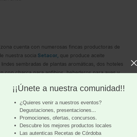
la zona cuenta con numerosas fincas productoras de
de nuestra socia
Setacor,
que produce aceite
s lindes sembradas de plantas aromáticas, dos hoteles
ón con charca para anfibios, bebederos para aves y
os usen como posadero.