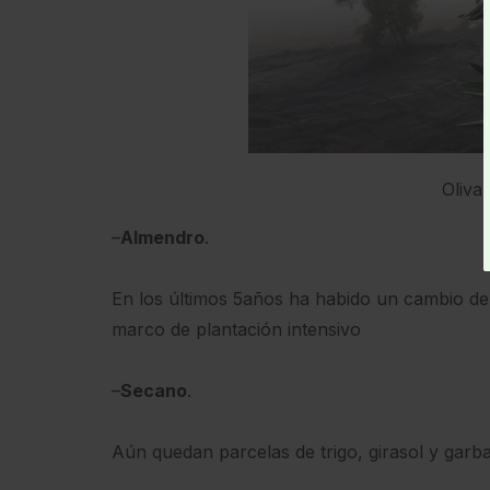
Olivar
–
Almendro
.
En los últimos 5años ha habido un cambio de c
marco de plantación intensivo
–
Secano
.
Aún quedan parcelas de trigo, girasol y garba