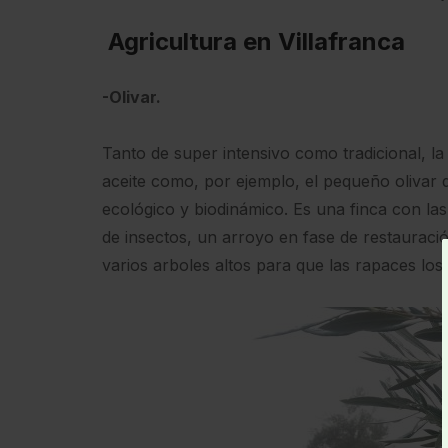
Agricultura en Villafranca
-Olivar.
Tanto de super intensivo como tradicional, 
aceite como, por ejemplo, el pequeño olivar 
ecológico y biodinámico. Es una finca con la
de insectos, un arroyo en fase de restauraci
varios arboles altos para que las rapaces l