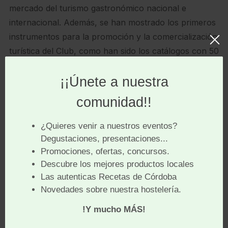
mercado del turismo gastronómico nacional e
internacional. Además, se han mostrado los primeros
instrumentos para la promoción y la comercialización
turística del Club, como han sido los catálogos con 50
experiencias y 22 escapadas en varios idiomas, un
catálogo de la Red de Puntos de Venta a nivel
nacional, una completa web, y un audiovisual de
excelente calidad junto varios reels para las redes
sociales.
La comarca concentra una de las mayores
superficies continuas de dehesa de Europa, cuenta
con una Reserva de la Biosfera reconocida por la
UNESCO y dispone de una Denominación de Origen
Protegida que constituye uno de los principales
elementos de diferenciación del territorio frente a