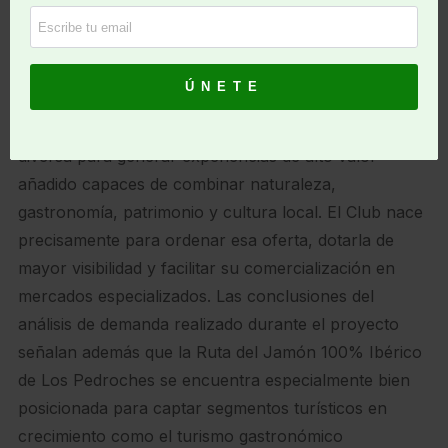
otros destinos gastronómicos españoles. El estudio
realizado también concluye que el principal reto ya
no reside en la disponibilidad de recursos, sino en su
articulación bajo una estrategia común. Los
Pedroches dispone de una oferta suficientemente
diversa para generar experiencias de alto valor
añadido capaces de combinar naturaleza,
gastronomía, patrimonio y cultura local. El Club nace
precisamente para ordenar esa oferta, dotarla de
mayor visibilidad y facilitar su comercialización en
mercados especializados. Las conclusiones del
análisis de demanda realizado durante el proyecto
señalan además que la Ruta del Jamón 100% Ibérico
de Los Pedroches se encuentra especialmente bien
posicionada para captar segmentos turísticos en
crecimiento como el turismo gastronómico