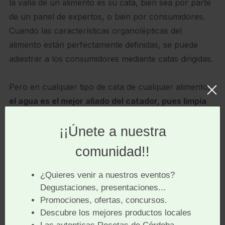
la valía de un alimento es su cata, bien sea por parte
de un panel de expertos, o bien por consumidores.
Cuando las características organolépticas del
alimento están perfectamente definidas, se puede
adiestrar a los consumidores mediante catas dirigidas.
Pero en cualquier tipo de cata de cualquier alimento,
el agua es el mejor aliado del catador, pues limpia
las papilas gustativas, entre toma y toma
. Sólo
alimentos muy grasos, o untuosos, requieren un
alimento sólido (manzana verde, o palillos sin sal)
para un mejor arrastre.