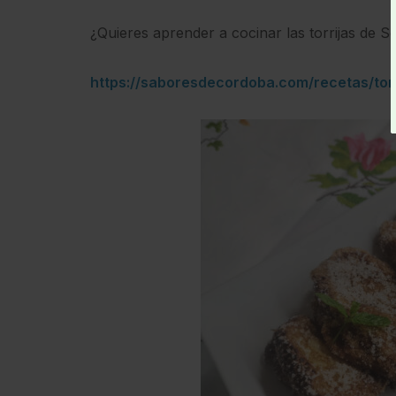
¿Quieres aprender a cocinar las torrijas de 
https://saboresdecordoba.com/recetas/torr