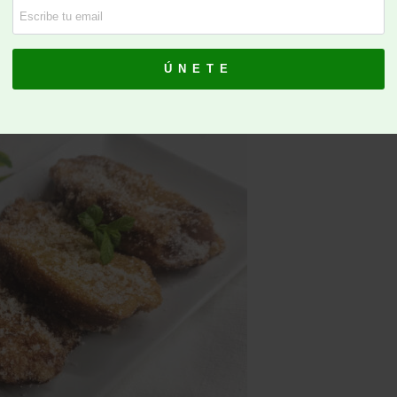
Semana Santa? Pincha en el link y anímate a hacerlas
ijas-de-cordoba-tradicionales