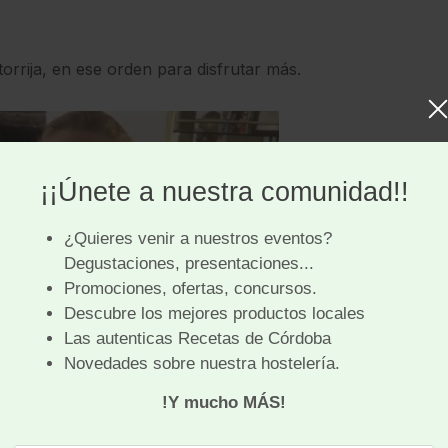
torrija, en ese orden para disfrutar más.
ube.com/watch?v=k6gNmtQhMM8