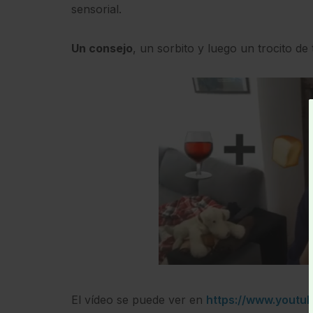
sensorial.
Un consejo
, un sorbito y luego un trocito de 
El vídeo se puede ver en
https://www.yout