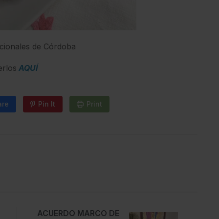
dicionales de Córdoba
erlos
AQUÍ
are
Pin It
Print
ACUERDO MARCO DE