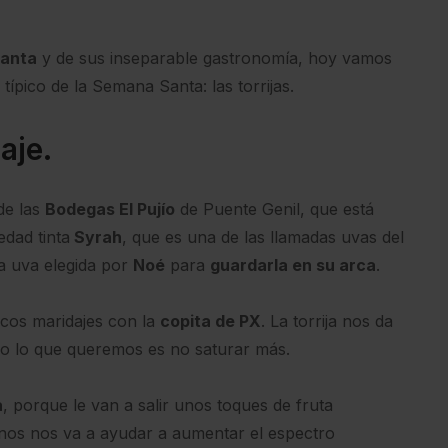
anta
y de sus inseparable gastronomía, hoy vamos
típico de la Semana Santa: las torrijas.
aje.
de las
Bodegas El Pujío
de Puente Genil, que está
dad tinta
Syrah
, que es una de las llamadas uvas del
la uva elegida por
Noé
para
guardarla en su arca
.
icos maridajes con la
copita de PX
. La torrija nos da
so lo que queremos es no saturar más.
a
, porque le van a salir unos toques de fruta
ninos nos va a ayudar a aumentar el espectro