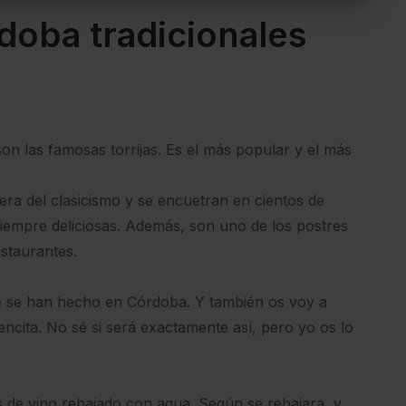
rdoba tradicionales
n las famosas torrijas. Es el más popular y el más
rera del clasicismo y se encuetran en cientos de
siempre deliciosas. Además, son uno de los postres
estaurantes.
pre se han hecho en Córdoba. Y también os voy a
ncita. No sé si será exactamente así, pero yo os lo
s de vino rebajado con agua. Según se rebajara, y