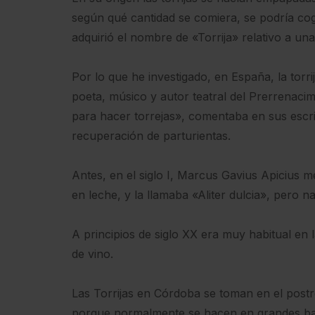
según qué cantidad se comiera, se podría cog
adquirió el nombre de «Torrija» relativo a un
Por lo que he investigado, en España, la torri
poeta, músico y autor teatral del Prerrenaci
para hacer torrejas», comentaba en sus escrit
recuperación de parturientas.
Antes, en el siglo I, Marcus Gavius Apicius
en leche, y la llamaba «Aliter dulcia», pero na
A principios de siglo XX era muy habitual en l
de vino.
Las Torrijas en Córdoba se toman en el pos
porque normalmente se hacen en grandes ban