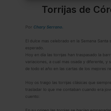
Torrijas de Có
Por
Chary Serrano.
El dulce mas celebrado en la Semana Santa so
esperado.
Hoy en día las torrijas han traspasado la bar
variaciones, a cual mas osada y diferente, y 
de todo el año en las cartas de los mejores r
Hoy os traigo las torrijas clásicas que siem
trasladar lo que me contaban cuando era jove
cuento:
En su origen las torrijas se hacían empapada