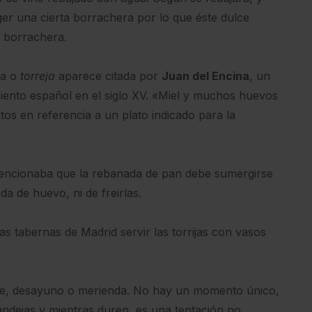
er una cierta borrachera por lo que éste dulce
a borrachera.
ja o
torreja
aparece citada por
Juan del Encina
, un
miento español en el siglo XV. «Miel y muchos huevos
os en referencia a un plato indicado para la
 mencionaba que la rebanada de pan debe sumergirse
da de huevo, ni de freirlas.
as tabernas de Madrid servir las torrijas con vasos
tre, desayuno o merienda. No hay un momento único,
dejas y mientras duren, es una tentación no