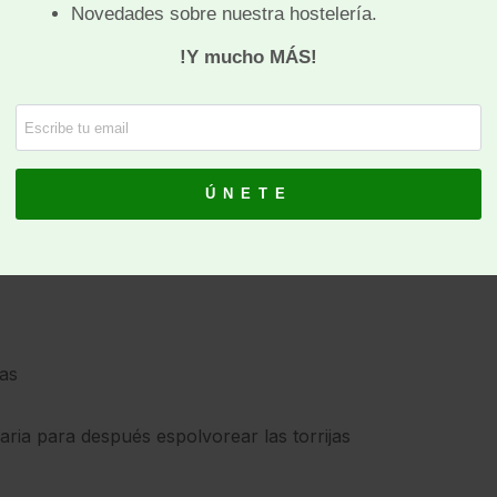
en leche infusionada con piel de limón y/o de
e. Se terminan indistintamente rebozadas en azúcar y
pre se ha hecho en mi casa.
dicionales
ías
ria para después espolvorear las torrijas