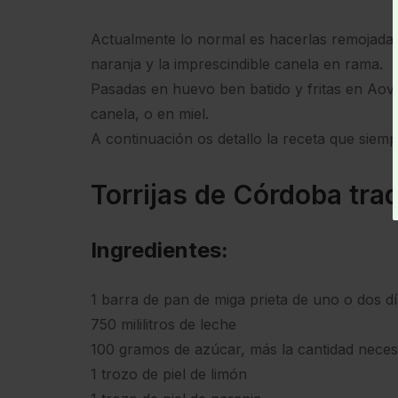
Actualmente lo normal es hacerlas remojadas 
naranja y la imprescindible canela en rama.
Pasadas en huevo ben batido y fritas en Aov
canela, o en miel.
A continuación os detallo la receta que siem
Torrijas de Córdoba tra
Ingredientes:
1 barra de pan de miga prieta de uno o dos d
750 mililitros de leche
100 gramos de azúcar, más la cantidad necesa
1 trozo de piel de limón