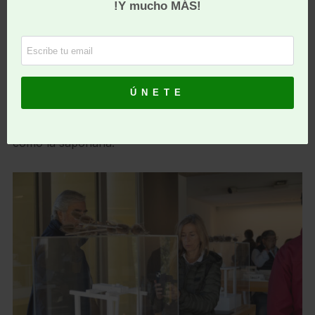
podemos conocer el proceso de producción del
cereal en otros tiempos, en la planta superior,
además de un mirador, y abajo vemos la vieja
estructura del molino con salida al río. Allí aprendes
la interpretación de la historia a través de la cultura,
la gestión del agua y la tradición en el uso de las
plantas del entorno para el lavado de los tejidos,
como la saponaria.