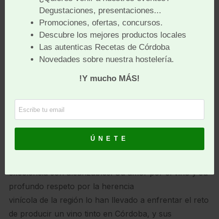
uvas, y ha optado por la variedad de uva Syrah.
Pero más allá de las condiciones técnicas, el proyecto
de Eugenio también destaca el
valor del producto local, contribuyendo al desarrollo
económico local y a la mejora de
la industria vinícola cordobesa.
El compromiso de Eugenio con Córdoba es un
testimonio del poder de la pasión y la
determinación. Ha demostrado que, incluso en
condiciones desafiantes, la calidad y la
excelencia son alcanzables. Su amor por el vino y su
profundo respeto por la herencia
vinícola de la región lo han llevado a enfrentar el reto
de producir un vino tinto en Córdoba, y sus