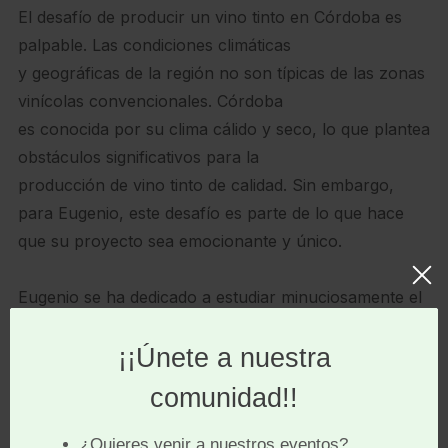
El desafío de producir un vino tinto en Córdoba es
palpable. Las condiciones climáticas
y geográficas de la región no son típicas de las zonas
vinícolas convencionales. Córdoba
es conocida por su clima cálido y seco, lo que plantea
obstáculos significativos para la
producción de vino tinto de calidad. Sin embargo,
para Eugenio, este desafío es parte de lo que hace
que su proyecto sea emocionante y único.
Eugenio se ha dedicado a estudiar minuciosamente el
terroir de Córdoba, buscando las
parcelas de tierra que ofrecen las condiciones más
prometedoras para el cultivo de variedades de uva
tintas. Ha adoptado un enfoque meticuloso en la
selección de las