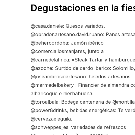
Degustaciones en la fies
@casa.daniele: Quesos variados.
@obrador.artesano.david.ruano: Panes artes
@behercordoba: Jamón ibérico
@comerciallosmanjares, junto a
@carnedelafinca: «Steak Tartar y hamburgu
@azoche: Surtido de cerdo ibérico: Solomillo,
@joseambrosioartesano: helados artesanos.
@marmedelbakery : Financier de almendra co
albaricoque e hierbabuena.
@toroalbala: Bodega centenaria de @montill
@power8drinks, bebidas energéticas: Te verde
@cervezaelaguila.
@schweppes_es: variedades de refrescos