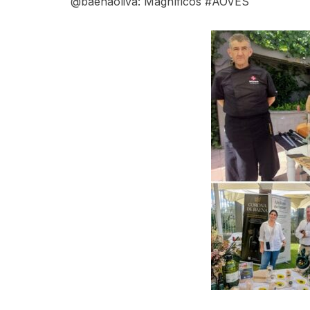
@baenaoliva: Magníficos #AOVES