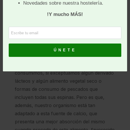
De todos los nutrientes, podemos resaltar el
calcio
como el nutriente más relevante de la
leche, en primer lugar, porque su aporte es
de los mayores entre los alimentos que
consumimos, si exceptuamos algún derivado
lácteos y algún alimento vegetal seco o
formas de consumo de pescados que
incluyen todas sus espinas. Pero es que,
además, nuestro organismo está tan
adaptado a esta fuente de calcio, que
presenta una mejor absorción del mismo
cuando procede de este alimento, favorecido