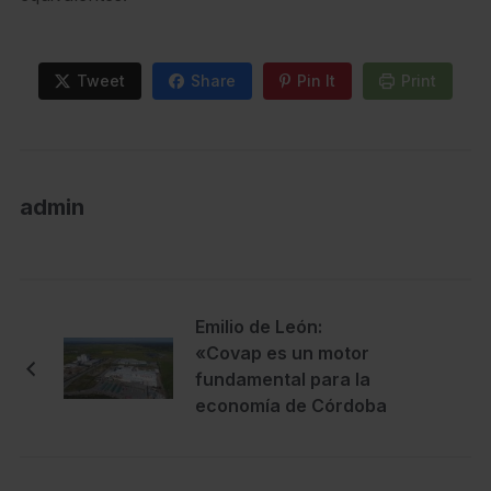
Tweet
Share
Pin It
Print
admin
Emilio de León:
«Covap es un motor
fundamental para la
economía de Córdoba
y la fijación de su
población rural»