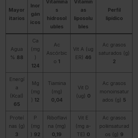
Vitamina
Vitamin
Inor
Mayor
s
as
Perfil
gán
itarios
hidrosol
liposolu
lipídico
icos
ubles
bles
Ca
Ac
Ac grasos
Agua
(mg
Vit A (ug
Ascórbic
saturados (g)
%
88
)
ER)
46
o
1
2
124
Energí
Mg
Tiamina
Ac grasos
a
Vit D
(mg
(mg)
monoinsatur
(Kcal)
(ug)
0
)
12
0,04
ados (g)
5
65
Proteí
P
Riboflavi
Vit E
Ac grasos
nas (g)
(mg
na (mg)
(mg a-
poliinsaturad
3
)
92
0,19
TE)
0
os (g)
9