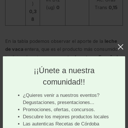
)
(ug)
0
Trans
0,15
0,3
8
En la tabla podemos observar el aporte de la
leche
de vaca
entera, que es el producto más consumido
tradicionalmente, aunque
actualmente en España la
leche semidesnatada casi duplica el consumo de la
entera
.