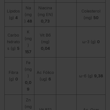
Na
Niacina
Lípidos
Colesterol
(mg
(mg EN)
(g)
4
(mg)
50
)
48
0,73
K
Carbo
Vit B6
(mg
hidrato
(mg)
ω-3 (g)
0
)
s (g)
5
0,04
157
Fe
(mg
Fibra
Ac Fólico
)
ω-6 (g)
9,38
(g)
0
(ug)
6
0,0
9
Zn
(mg
Vit B12
Ac. Gras