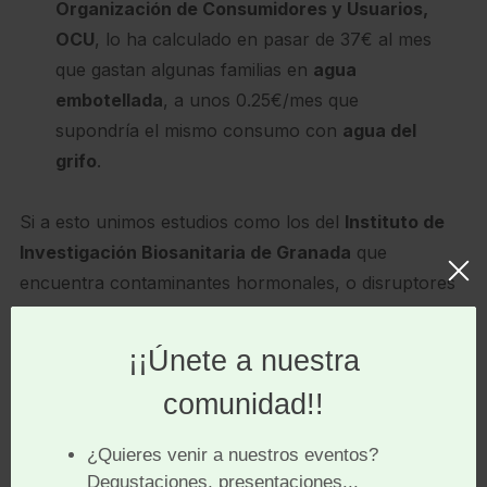
Organización de Consumidores y Usuarios,
OCU
, lo ha calculado en pasar de 37€ al mes
que gastan algunas familias en
agua
embotellada
, a unos 0.25€/mes que
supondría el mismo consumo con
agua del
grifo
.
Si a esto unimos estudios como los del
Instituto de
Investigación Biosanitaria de Granada
que
encuentra contaminantes hormonales, o disruptores
endocrinos, en TODAS las botellas de agua
analizadas,
habría que replantearse seriamente un
uso continuado de aguas embotelladas
.
A la economía familiar y salud, hay que sumar las
repercusiones medioambientales
, pues los