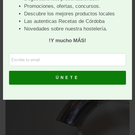
plásticos
que está generado nuestro mundo
desarrollado está yendo a parar (en cierta medida) al
mar y su vida media de degradación es muy elevada.
En el estudio mencionado de la OCU se calculó en 3
Kg/mes de residuos plásticos por el consumo de agua
embotellada por familia. Pero no queda ahí la
huella
medioambiental
, ya que el agua del grifo en la
mayoría de las ciudades llega hasta los hogares por
su propio peso, sin que se tengan que consumir
recursos o combustibles fósiles (o de otro tipo).