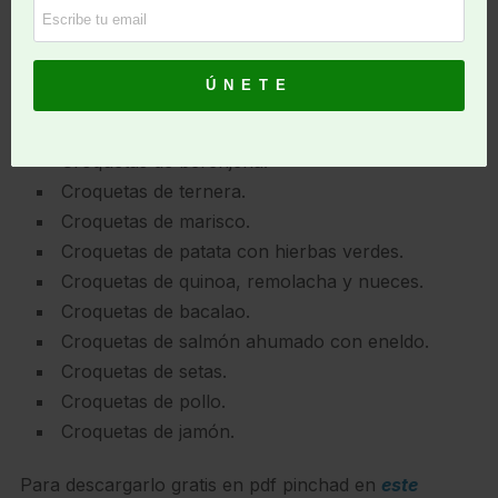
Grado de dificultad de la receta.
Una fotografía de la receta terminada.
Lista de las recetas:
Croquetas de berenjena.
Croquetas de ternera.
Croquetas de marisco.
Croquetas de patata con hierbas verdes.
Croquetas de quinoa, remolacha y nueces.
Croquetas de bacalao.
Croquetas de salmón ahumado con eneldo.
Croquetas de setas.
Croquetas de pollo.
Croquetas de jamón.
Para descargarlo gratis en pdf pinchad en
este