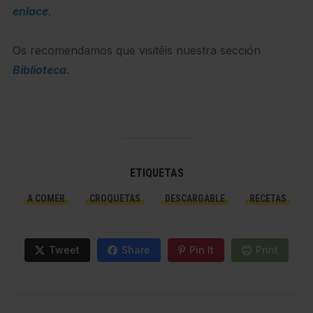
enlace
.
Os recomendamos que visitéis nuestra sección
Biblioteca
.
ETIQUETAS
A COMER
CROQUETAS
DESCARGABLE
RECETAS
Tweet
Share
Pin It
Print