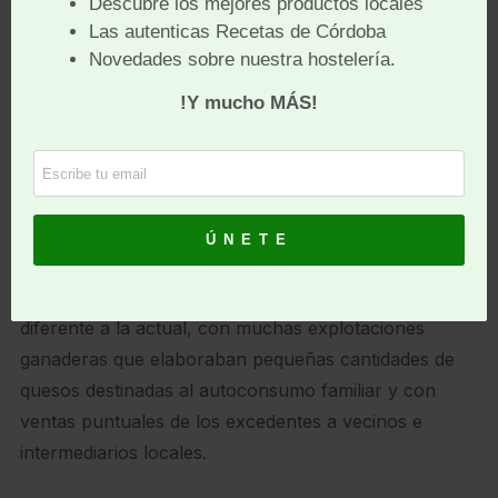
procedentes de otros países (en total, más de un
millar de profesionales formados hasta la fecha).
Teniendo en cuenta la importancia del oficio de
‘Maestro Quesero’ en el desarrollo del sector y en
la mejora de la calidad de los quesos elaborados.
¿Cuál es su balance profesional en este campo?
Recorriendo las distintas regiones queseras
españolas, la situación hace tres décadas era muy
diferente a la actual, con muchas explotaciones
ganaderas que elaboraban pequeñas cantidades de
quesos destinadas al autoconsumo familiar y con
ventas puntuales de los excedentes a vecinos e
intermediarios locales.