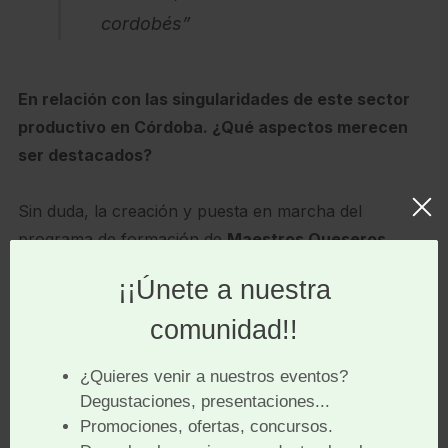
cordobés”
En relación con las singularidades de este sector
productivo en Córdoba. ¿Qué aspectos merecen
ser destacados?
Sin duda, la creación y puesta en marcha del
programa de formación de
Maestros Queseros
,
hace tres décadas, ha sido un “invento” cordobés,
pionero en su género, que no solo ha permitido el
desarrollo sostenido de este sector productivo en
esta provincia sino que además ha contribuido
decisivamente en la cualificación de los recursos
humanos del resto de Andalucía, y de muchas
regiones españolas, así como de personas