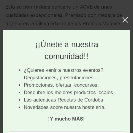
Esta edición limitada contiene un AOVE de unas
cualidades excepcionales. Premiado con medalla de
bronce en la última edición de los Premios Mequita,
ha sido elaborado con
una mezcla de aceitunas de
las variedades arbosana y hojiblanca,
con un tono
verde dorado y la capacidad de mantenerse en el
tiempo.
En conjunto revela un amargor medio y en nariz un
frutado intenso de aceituna verde.
En boca sorprende con un delicado y suave principio
que complementa perfectamente con un ligero picor
final.
Sin duda, estamos ante un aceite perfecto tanto para
su uso en caliente como en frío, capaz de
complementar cualquiera de nuestros platos.