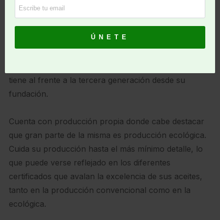
Aceites Palacios
es una empresa del sector agrícola
y oleícola dedicada a la producción y
comercialización de aceite de oliva y aceituna. Cuenta
con una larga experiencia en el mercado, que ya
tiene al frente a la tercera generación desde su
fundación.
Cuenta con producción propia donde cabe destacar
que gran parte de la misma es producción ecológica.
Cuida su producción hasta el más mínimo detalle, lo
que puede verse reflejado en los diferentes
certificados que avalan la excelencia de sus aceites,
tanto en la producción convencional como en la
ecológica.