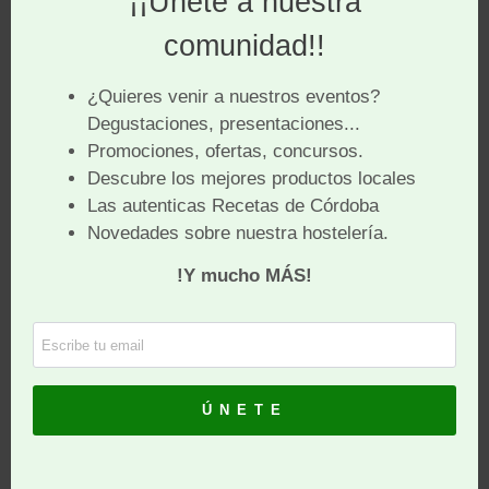
Almendras o cacahuetes, pasta de cacao,
azúcar, canela, aromatizante y una pequeña