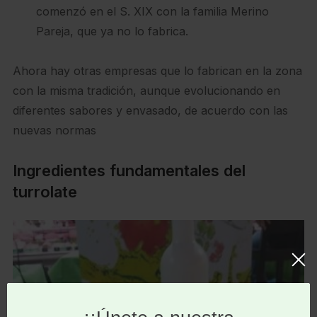
comenzó en el S. XIX con la familia Merino
Pareja, que ya no lo fabrica.
Ahora hay otras empresas que lo fabrican en la zona
con la misma tradición, aunque evolucionando en
diferentes sabores y envasado, de acuerdo con las
nuevas normas
Ingredientes fundamentales del
turrolate