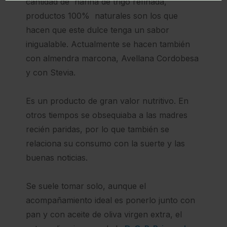
cantidad de harina de trigo refinada,
productos 100% naturales son los que
hacen que este dulce tenga un sabor
inigualable. Actualmente se hacen también
con almendra marcona, Avellana Cordobesa
y con Stevia.
Es un producto de gran valor nutritivo. En
otros tiempos se obsequiaba a las madres
recién paridas, por lo que también se
relaciona su consumo con la suerte y las
buenas noticias.
Se suele tomar solo, aunque el
acompañamiento ideal es ponerlo junto con
pan y con aceite de oliva virgen extra, el