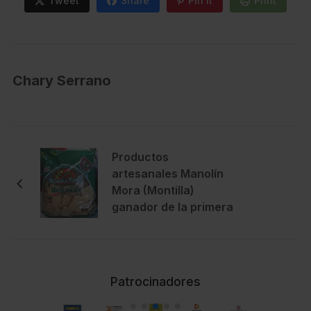
Tweet
Share
Pin It
Print
Chary Serrano
Productos
artesanales Manolín
Mora (Montilla)
ganador de la primera
cata de regañás
organizada por
Sabores de Córdoba
Patrocinadores