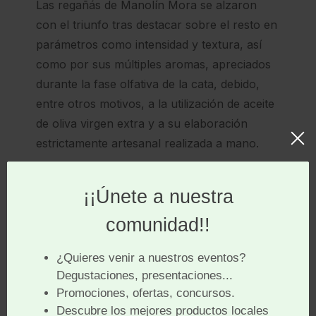
Las regañás de Manolín Mora se alzaron
con el triunfo tras destacar sobre el resto en
parámetros como intensidad y textura, así
como por sus múltiples aromas, apreciados
durante la fase olfativa de la cata, debido,
entre otros motivos, a la utilización de aceite
de oliva virgen extra y a su elaboración
estrictamente artesanal realizada a mano.
Si el primer acto como asociación de
Sabores de Córdoba fue la convocatoria del
concurso de
gastronomía líquida
que dio
origen a la receta del
Cocktail Córdoba
, en
marzo de 2020, en esta ocasión ha sido el
turno de la
gastronomía sólida
y en
concreto de las regañás, como símbolo del