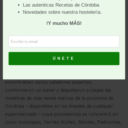
tapeo cordobés, celebrando la que se ha
convertido en la
primera cata de regañás
,
ya que, aunque son una constante en catas
como las de vino o aceite, nunca, hasta
ahora, han sido protagonistas.
La cata ha tenido lugar este jueves en
Bag in Box
Córdoba, negocio de catas, talleres y actividades en
torno a la gastronomía cordobesa, sede de la
asociación. Allí, un grupo de socios, entre quienes se
encontraban varios catadores expertos,
conformaron un panel y degustaron a ciegas las
muestras de más veinte marcas de la provincia de
Córdoba – disponibles en los lineales de cualquier
supermercado – cuya procedencia se concentró en
cinco municipios, Fernán Núñez, Moriles, Pedroches,