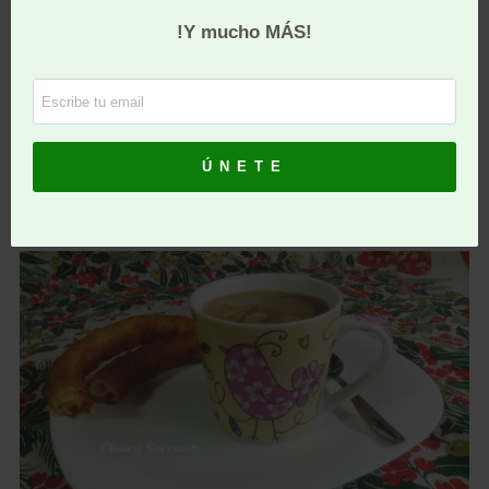
que vengo haciéndolo desde hace muchos años.
Recetas hay muchas en libros e internet, con su
azúcar, con leche entera o nata, etc. y está muy
bueno, pero nada tienen que envidiar a mi receta que
la puede tomar toda la familia, incluyendo a los
diabéticos. Sin abusar.