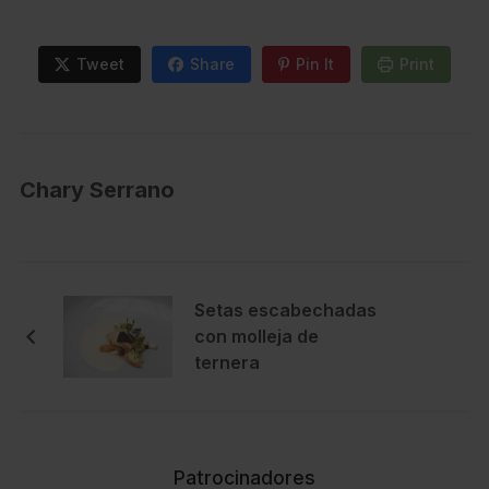
Tweet
Share
Pin It
Print
Chary Serrano
Setas escabechadas
con molleja de
ternera
Patrocinadores