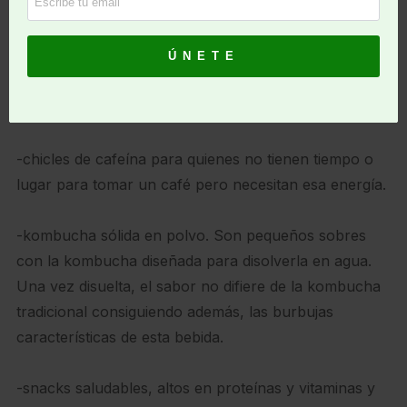
-ramos de rosas cuyos pétalos están hechos con
chocolate con diferentes sabores. La estética es
preciosa, en packaging sencillo, mostrando el interior
y cumpliendo únicamente la función de protección, el
sabor espectacular y la forma de comer sencilla.
-chicles de cafeína para quienes no tienen tiempo o
lugar para tomar un café pero necesitan esa energía.
-kombucha sólida en polvo. Son pequeños sobres
con la kombucha diseñada para disolverla en agua.
Una vez disuelta, el sabor no difiere de la kombucha
tradicional consiguiendo además, las burbujas
características de esta bebida.
-snacks saludables, altos en proteínas y vitaminas y