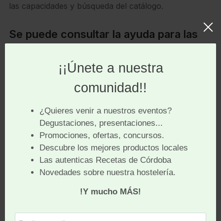
las capacidades y búsqueda del catálogo.
Se puede consultar la ayuda para las
instrucciones y consejos de búsqueda.
Se pueden buscar aquí autores o personajes, entes
corporativos, grupos o congresos profesionales,
autores de recursos de la biblioteca u objeto de algún
estudio. Títulos de obras, de cualquier tipo. Materias
acerca de las cuales tratan los diferentes recursos.
Permite búsqueda avanzada y búsqueda de antiguos
poseedores de una forma sencilla e intuitiva.
Solo son referencias para localizar los libros que
puedes estar buscando, no los libros completos.
Se actualiza periódicamente mediante