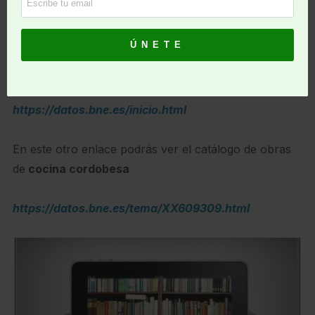
procesos de carga y transformación
de datos.
Es una herramienta importante para los bibliófilos que
ahora puedes consultar entrando en este enlace:
https://datos.bne.es/inicio.html
En este otro enlace podrás ver el catálogo de obras
de
cocina cordobesa
https://datos.bne.es/tema/XX609309.html