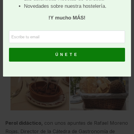
directora técnica de Bodegas Robles.
Perol didáctico,
con unos apuntes de Rafael Moreno
Rojas. Director de la Cátedra de Gastronomía de