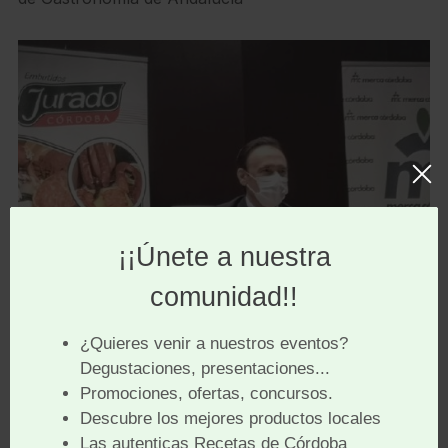
Cierre del acto académico
por parte del Rector Magnífico
de la Universidad de Córdoba.
Al término se celebró una
Cata de vinos ecológicos
para el perol, por la Dra. Rocío Márquez, Enóloga y