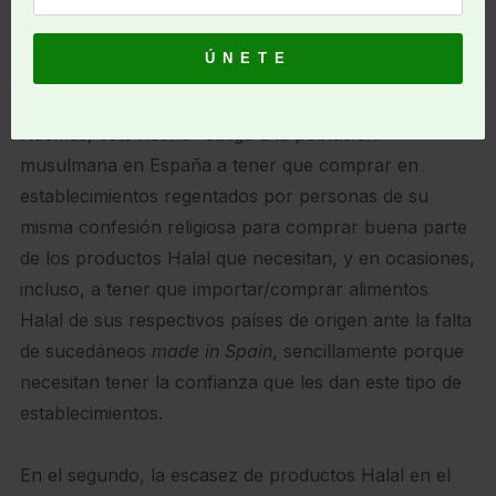
El rango de productos Halal disponibles es muy
pequeño, y éstos no se pueden encontrar/comprar
en un mismo/único establecimiento.
Además, este hecho “obliga a la población
musulmana en España a tener que comprar en
establecimientos regentados por personas de su
misma confesión religiosa para comprar buena parte
de los productos Halal que necesitan, y en ocasiones,
incluso, a tener que importar/comprar alimentos
Halal de sus respectivos países de origen ante la falta
de sucedáneos
made in Spain
, sencillamente porque
necesitan tener la confianza que les dan este tipo de
establecimientos.
En el segundo, la escasez de productos Halal en el