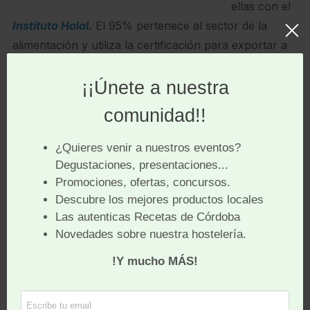
ellas con el
Instituto Halal.
El 95% pertenece al sector de la
alimentación y utiliza la certificación para exportar a
países de mayoría musulmana, en donde la
certificación en condición
sine qua non
para poder
introducir y comercializar con normalidad este tipo de
productos.
Este hecho, dificulta enormemente el día a día de la
población musulmana en nuestro país, así como el de
los turistas musulmanes que nos visitan cada año. En
el primer caso, la ausencia de productos Halal en los
supermercados españoles obliga a éstos a tener que
visitar/recorrer diferentes superficies comerciales
para poder comprar/completar la cesta básica.