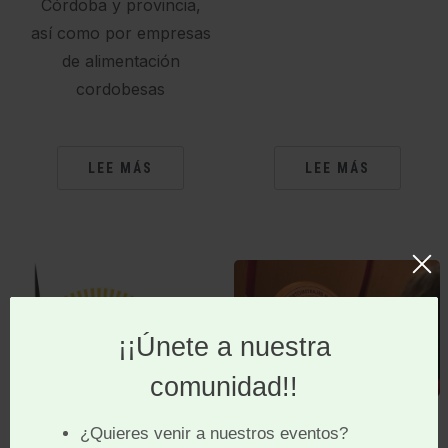
Córdoba y provincia,
así como por empresas
de alimentación
cordobesas
LEE MÁS
LEE MÁS
Palmarés de la 3ª
Día Mundial de la