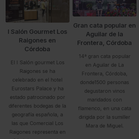
Gran cata popular en
I Salón Gourmet Los
Aguilar de la
Raigones en
Frontera, Córdoba
Córdoba
14ª gran cata popular
El I Salón gourmet Los
en Aguilar de La
Raigones se ha
Frontera, Córdoba,
celebrado en el hotel
donde1500 personas
Eurostars Palace y ha
degustaron vinos
estado patrocinado por
maridados con
diferentes bodegas de la
flamenco, en una cata
geografía española, a
dirigida por la sumiller
las que Comercial Los
Mara de Miguel.
Raigones representa en