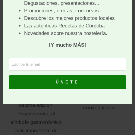
edición del Festival
Tapa
de Microcine de
Montilla
«Pocas cosas provocan
más unanimidad que
La tercera edición del
una tapa con vino de la
Festival de Microcine de
tierra, y una buena
Montilla se ha
charla
desarrollado
de bar en compañía». El
oficialmente desde el
tercer jueves de Junio
24 al 27 de Noviembre.
se celebra el «Dia
Concluye con éxito de
Mundial de la Tapa».
participantes en sus
Hoy, 16 de Junio en su
distintas actividades y
décima edición.
convocatorias.
Posiblemente, el
símbolo gastronómico
más importante de