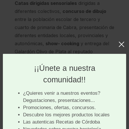
Catas dirigidas sensoriales
dirigidas a
diferentes colectivos,
concurso de dibujo
entre la población escolar de tercero y
cuarto de primaria de Cabra, presentación de
diferentes entidades locales, provinciales y
autonómicas,
show- cooking
y entrega del
Galardón Olivo de Plata al reputado
periodista D. César Lumbreras, son algunas
de las actividades a desarrollar.
Por AECA; Asociación de Empresarios y
Comerciantes de Cabra.
Bases del Concurso de Dibujo infantil “IX FIESTA
DEL ACEITE FRESCO”