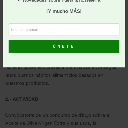
Convocado por la Asociación de Empresarios y
Comerciantes de Cabra (A.E.C.A.) y la Denominación
de Origen Protegida de Baena
1.- OBJETIVO:
Fomentar la cultura y el conocimiento del aceite de
oliva virgen extra de la zona, así como el apoyo de
las actividades educativas encaminadas a conseguir
unos buenos hábitos alimenticios basados en
nuestros productos.
2.- ACTIVIDAD:
Convocatoria de un concurso de dibujo sobre el
Aceite de Oliva Virgen Extra y sus usos, la