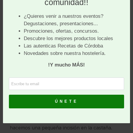
1 cucharadita de matalauva
1 cucharadita de pimentón
1 puñado de avellanas tostadas
1 vaso de vino fino
Sal
Aceite de oliva virgen extra
ELABORACIÓN:
La víspera dejaremos en remojo los garbanzos,
al día siguiente los pondremos a cocer cubiertos de
agua en una olla, de la forma habitual.
Mientras se cocinan los garbanzos lavamos las
castañas, secamos y con la punta del cuchillo
hacemos una pequeña incisión en la castaña.