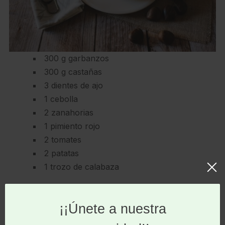
300 g garbanzos
300 g castañas
3 dientes de ajo
1 cebolla
2 zanahorias
1 pimiento rojo
2 tomates
2 patatas
1 trozo de calabaza
1 manojo de acelgas
1 hoja laurel
1 cucharadita de cúrcuma