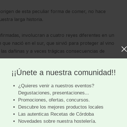
 origen de esta peculiar forma de comer, no hace
estra larga historia.
firmadas, involucran a cuatro reyes diferentes en un
que nació en el sur, que sirvió para proteger al vino
 las dañinas y a veces trágicas consecuencias de
n harina.
ntear una reflexión de fondo:
na mera cuestión de tamaño o porción, o estamos
ine perfectamente nuestra forma de ser y de comer:
omensalidad más informal, a juntarnos (que no
, la familia, los compañeros de trabajo, a celebrar