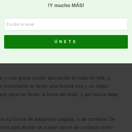
a posible.
colectiva. Irse de tapas o, salir de pintxos. De
ros. Nunca se debe tapear solo.
queza agroalimentaria, de innumerables valores
iene la necesidad de reducir el tamaño de sus platos
ellas «vamos a tapear y así probamos más cosas».
lliciosa y con nervio.
, y nos gusta comer apoyando el codo en ella, o
 importante es tener una buena voz y un mejor
a para no llenar la boca del todo, y así nunca dejar
e su forma de adquirirla: pagada, o de cortesía. De
stro país donde se suelen servir de cortesía como