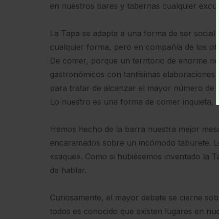
en nuestros bares y tabernas cualquier excus
La Tapa se adapta a una forma de ser social y 
cualquier forma, pero en compañía de los ot
De comer, porque un territorio de enorme ri
gastronómicos con tantísimas elaboraciones t
para tratar de alcanzar el mayor número de 
Lo nuestro es una forma de comer inquieta, bu
Hemos hecho de la barra nuestra mejor mesa
encaramados sobre un incómodo taburete. Lo
«saque». Como si hubiésemos inventado la Tap
de hablar.
Curiosamente, el mayor debate se cierne sobr
todos es conocido que existen lugares en nue