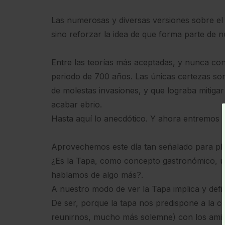
Las numerosas y diversas versiones sobre el
sino reforzar la idea de que forma parte de nu
Entre las teorías más aceptadas, y nunca con
periodo de 700 años. Las únicas certezas son 
de molestas invasiones, y que lograba mitigar
acabar ebrio.
Hasta aquí lo anecdótico. Y ahora entremos e
Aprovechemos este día tan señalado para pla
¿Es la Tapa, como concepto gastronómico, u
hablamos de algo más?.
A nuestro modo de ver la Tapa implica y def
De ser, porque la tapa nos predispone a la c
reunirnos, mucho más solemne) con los amigos