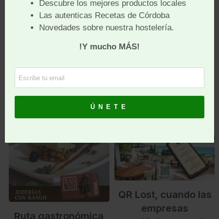
asesorando a
empresarios de la
restauración ha sido
vital para muchos.
LEE MÁS
LEE MÁS
QR Lost, cuando las
empresas
Ruta gastronómica