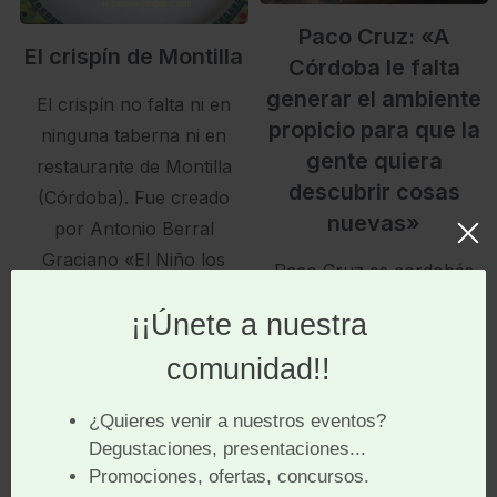
Paco Cruz: «A
El crispín de Montilla
Córdoba le falta
generar el ambiente
El crispín no falta ni en
propicio para que la
ninguna taberna ni en
gente quiera
restaurante de Montilla
descubrir cosas
(Córdoba). Fue creado
nuevas»
por Antonio Berral
Graciano «El Niño los
Paco Cruz es cordobés
Cabos» en la cocina del
de pura cepa.
Bar «El Niño» de su
Considerado como una
propiedad.
de las personas que
más saben sobre la
industria hostelera en
España, su labor, en los
últimos meses,