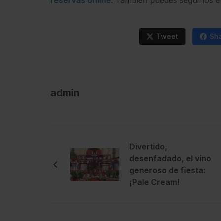
reservas online
. También puedes seguirlos 
Tweet
Sh
admin
Divertido,
desenfadado, el vino
generoso de fiesta:
¡Pale Cream!