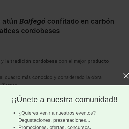
e atún
Balfegó
confitado en carbón
atices cordobeses
y la
tradición
cordobesa
con el mejor
producto
 al cuadro más conocido y considerado la obra
e
Torres
aboración
ramos
un trampantojo de carbón vegetal
) Confitando dados de
LOMO
DE
atún
Rojo