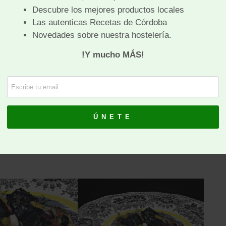
gó
que al pasarlos por polvo de carbon vegetal
 de un aroma especial visualmente parece
o más
antiguo
de Cordoba ) una emulsión de pan
os aderezado con Salsa de soja Usukuchi.
echamiento por lo que utilizaremos también la piel o
 falsos callos, que le aportaran potencia al plato y