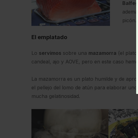
Balfe
además
picón.
El emplatado
Lo
servimos
sobre una
mazamorra
(el plat
candeal, ajo y AOVE, pero en este caso hem
La mazamorra es un plato humilde y de aprov
el pellejo del lomo de atún para elaborar unos
mucha gelatinosidad.