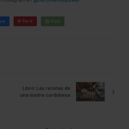
en instagram en
@recomiendopower
are
Pin It
Print
Libro: Las recetas de
una madre cordobesa