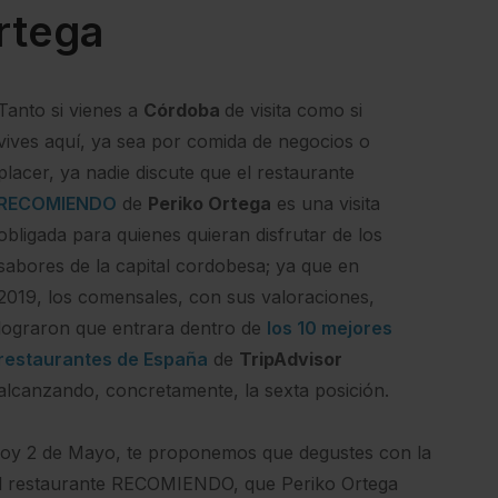
rtega
Tanto si vienes a
Córdoba
de visita como si
vives aquí, ya sea por comida de negocios o
placer, ya nadie discute que el restaurante
RECOMIENDO
de
Periko Ortega
es una visita
obligada para quienes quieran disfrutar de los
sabores de la capital cordobesa; ya que en
2019, los comensales, con sus valoraciones,
lograron que entrara dentro de
los 10 mejores
restaurantes de España
de
TripAdvisor
alcanzando, concretamente, la sexta posición.
hoy 2 de Mayo, te proponemos que degustes con la
el restaurante RECOMIENDO, que Periko Ortega