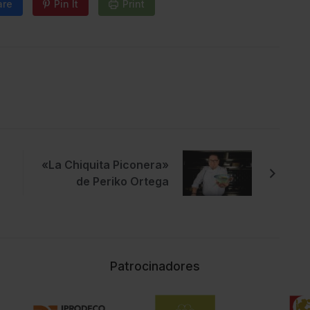
are
Pin It
Print
«La Chiquita Piconera»
de Periko Ortega
Patrocinadores