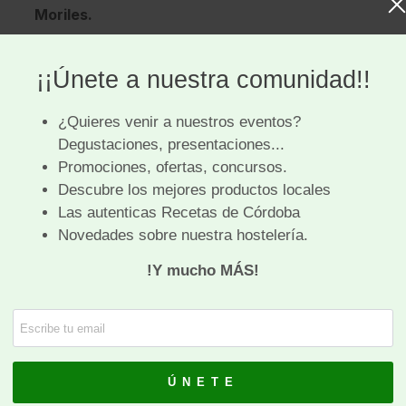
Moriles.
elaborado a partir de un vino de
crianza biológica
,
 de un fino, al que se ha adicionado mosto
de dulzor que aminore la sensación secante original
proviene sólo de la uva. También está autorizado el
n lugar de mosto concentrado, pero es preferible
ginal y aromas de crianza. El resultado un vino entre
illo pajizo a dorado pálido y
aroma floral,
 fruta en compota,
en algunos un toque de
cedente de la crianza biológica. En la boca son
ada muy agradable,
delicado sabor dulce,
que
uedad y el amargor propio del
vino base
bajo
Su contenido alcohólico puede variar de los 15-