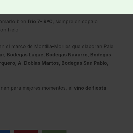
omarlo bien
frío 7- 9ºC,
siempre en copa o
on hielo.
en el marco de Montilla-Moriles que elaboran Pale
ar, Bodegas Luque, Bodegas Navarro, Bodegas
arquero, A. Doblas Martos, Bodegas San Pablo,
sponen para mejores momentos, el
vino de fiesta