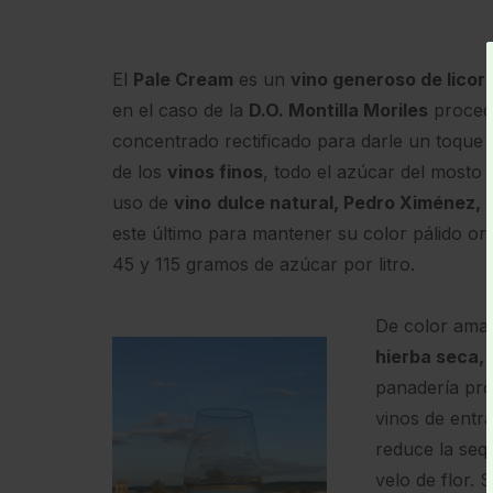
El
Pale Cream
es un
vino generoso de licor
en el caso de la
D.O. Montilla Moriles
procede
concentrado rectificado para darle un toque 
de los
vinos finos
, todo el azúcar del mosto 
uso de
vino
dulce natural, Pedro Ximénez,
e
este último para mantener su color pálido ori
45 y 115 gramos de azúcar por litro.
De color amar
hierba seca,
panadería pro
vinos de entr
reduce la seq
velo de flor. 