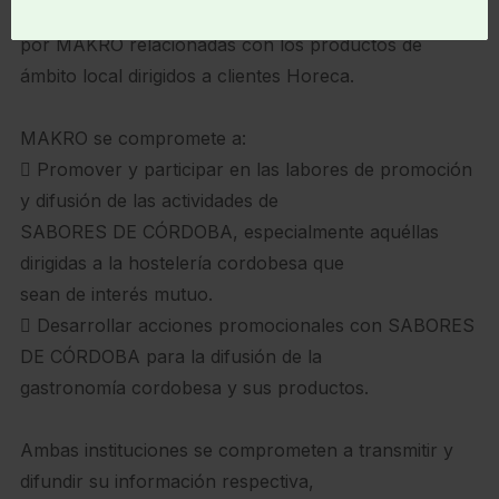
su alcance, las actividades realizadas
por MAKRO relacionadas con los productos de
ámbito local dirigidos a clientes Horeca.
MAKRO se compromete a:
 Promover y participar en las labores de promoción
y difusión de las actividades de
SABORES DE CÓRDOBA, especialmente aquéllas
dirigidas a la hostelería cordobesa que
sean de interés mutuo.
 Desarrollar acciones promocionales con SABORES
DE CÓRDOBA para la difusión de la
gastronomía cordobesa y sus productos.
Ambas instituciones se comprometen a transmitir y
difundir su información respectiva,