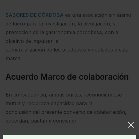
SABORES DE CÓRDOBA
es una asociación sin ánimo
de lucro para la investigación, la divulgación, y
promoción de la gastronomía cordobesa, con el
objetivo de impulsar la
comercialización de los productos vinculados a esta
marca.
Acuerdo Marco de colaboración
En consecuencia, ambas partes, reconociéndose
mutua y recíproca capacidad para la
conclusión del presente convenio de colaboración,
acuerdan, pactan y convienen
Actuaciones de promoción.