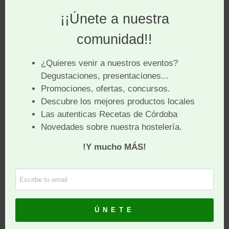
Actuaciones de información.
Actuaciones de difusión.
Otras que puedan ser de interés para ambas
instituciones.
Para el desarrollo de dichas actuaciones se elaborará
con carácter individual, los convenios o acuerdos que
se estimen necesarios y que sean acordados para su
ejecución.
SABORES DE CÓRDOBA se compromete a:
 Realizar aquellas actividades de promoción y
difusión de la gastronomía de nuestra
provincia que se acuerden en colaboración con
MAKRO.
 Colaborar, promocionar y difundir con los medios a