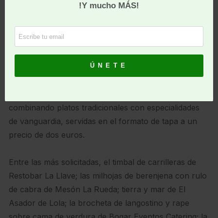
De expositor a expositor y de
tapa en tapa
La oferta culinaria ha sido variada y apetitosa,
combinando platos tradicionales con especialidades
de vanguardia, servidas en el formato de tapa a un
precio de dos euros.
Entre las más solicitadas, el timbal de carrilleras de
Restobar La Llave; las milhojas de berenjena con rulo
de cabra de Mesón La Rueda; tierra y mar de El
Asador de Lola; la brocheta de langostino y rape
sobre cama de verdura de Bogar Eventos Catering; la