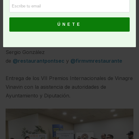
La clausura de la II Feria Profesional del vinagre
VINAVIN con el showcooking de Pep Romany y
Sergio González
de
@restaurantpontsec
y
@firmvmrestaurante
Entrega de los VII Premios Internacionales de Vinagre
Vinavin con la asistencia de autoridades de
Ayuntamiento y Diputación.