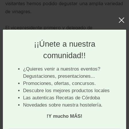
visitantes hemos podido degustar una amplia variedad
de vinagres.
El vicepresidente primero y delegado de
Infraestructuras, Sostenibilidad y Agricultura de
la
@dipucordoba
,
@andres_lorite
, ha participado en
el acto de entrega de galardones del VII Concurso
Internacional de Vinagres
‘Premios
@vinavincordoba
’.