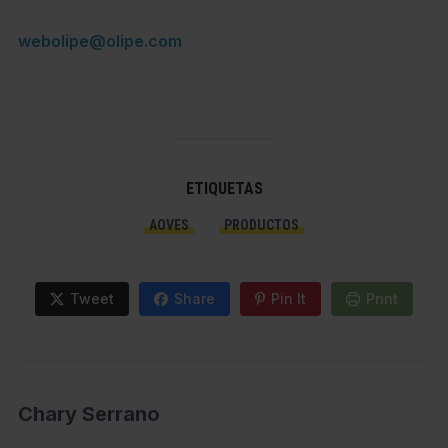
webolipe@olipe.com
ETIQUETAS
AOVES
PRODUCTOS
Tweet
Share
Pin It
Print
Chary Serrano