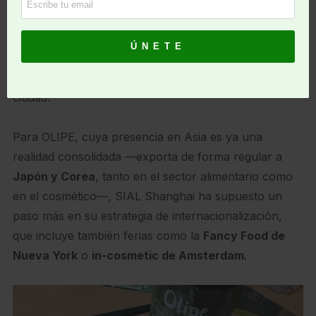
Durante la feria, la interprofesional del aceite de oliva
español realizó acciones de promoción de gran
visibilidad, incluyendo publicidad en el icónico edificio
Aurora del Pudong, el barrio más reconocible de la
ciudad.
Para OLIPE, cuya presencia en Asia es ya una
realidad consolidada —exporta de forma regular a
Japón y Corea
, tanto en el sector alimentario como
en el cosmético—, SIAL Shanghai ha supuesto un
paso más en su estrategia de internacionalización,
que incluye también ferias como la
Fancy Food de
Nueva York
o
in-cosmetic de Amsterdam
.