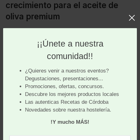
crecimiento para el aceite de
oliva premium
El consumo de aceite de oliva en China sigue siendo
reducido —apenas 37 gramos per cápita anuales—
pero crece de forma sostenida. En 2021 el país
importó más de 52.000 toneladas, y las previsiones
apuntan a alcanzar las 180.000 toneladas en 2030,
impulsadas por el aumento de la clase media, la
urbanización y un interés creciente por la
alimentación saludable y los productos premium
occidentales.
España es el principal proveedor de aceite de oliva a
China, y SIAL Shanghai es un escenario privilegiado
para analizar esa posición y detectar oportunidades.