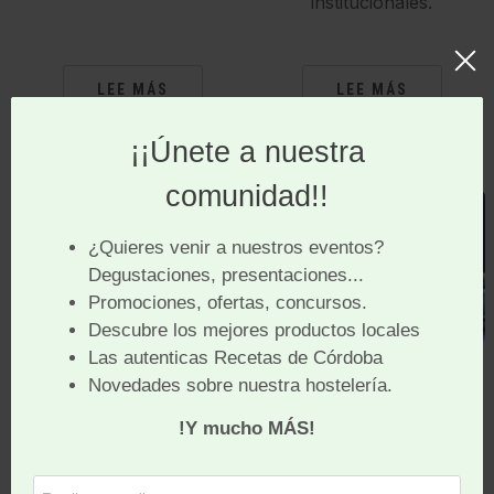
institucionales.
LEE MÁS
LEE MÁS
INTERNATIONAL
I CONGRESO
CHEESE FESTIVAL
PROFESIONAL DEL
2026 EN CÓRDOBA
VINAGRE EN
CÓRDOBA
El Andalucía – Gusto del