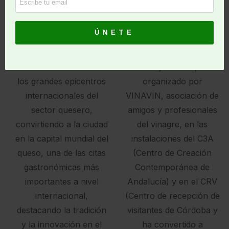
Sur International
El I Congreso
Cheese Festival 2026
profesional del vinagre
inicia oficialmente su
se ha celebrado en
andadura y posiciona a
Córdoba los días 9 y 10
Córdoba como uno de
de junio 202,
los grandes epicentros
organizado por
internacionales del
VINAVIN, asociación de
sector quesero,
amigos y profesionales
convirtiendo a la ciudad
del vinagre, en las
en la capital mundial del
instalaciones del C3A
queso, una de las citas
(Centro de Creación
gastronómicas más
Contemporánea de
importantes a nivel
Andalucía) y en el CRV
internacional,
(Centro de recepción de
destacando la tradición
visitantes de Córdoba y
y la innovación en el
ha convertido a