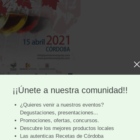
Mezquita
nes culturales, cuyos objetivos se centran en
y difundir la cultura enológica. Con este fin,
ociaciones organizan numerosas actividades,
s cursos de Viticultura, Enología y Cata, charlas
ncias, presentaciones, homenajes a las
 nombramientos de señora de las tabernas,
ntos de socios de honor a aquellas personas