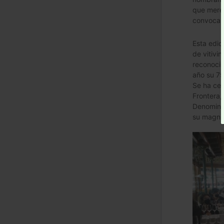
que mere
convocan
Esta edic
de vitivin
reconocim
año su 75
Se ha cel
Frontera,
Denominac
su magníf