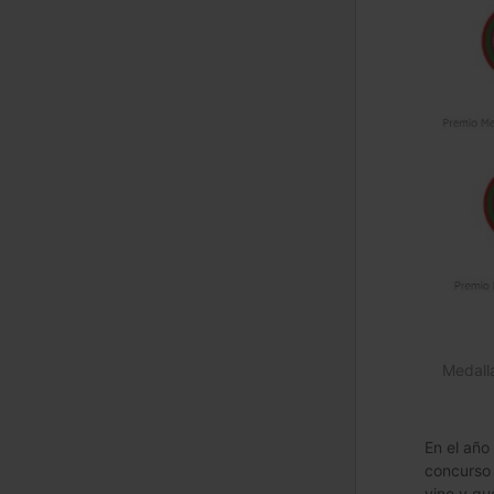
Medall
En el año
concurso 
vino y qu