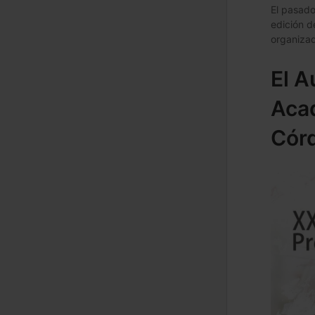
El pasado
edición d
organizad
El A
Acad
Cór