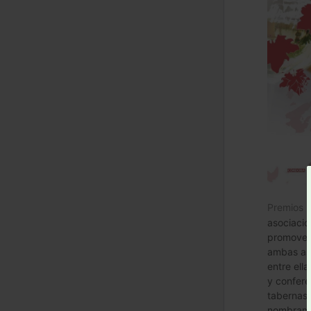
Premios 
asociacio
promover 
ambas as
entre ella
y confere
tabernas,
nombramie