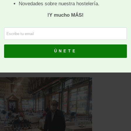
zcan este galardón y los Premios Mezquita que
 a reconocidas marcas y bodegas.
ión ha estado dedicada a la revista profesional
icultura y aceites «
La Semana Vitivinícola»
, en
iento a su larga trayectoria, por celebrar este
 aniversario.
ebrado en Bodegas Toro Albalá, en Aguilar de la
 Córdoba. Esta Bodega pertenece a la
ión de Origen Montilla-Moriles, y tuvo lugar en
ica Sala de Catas.