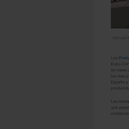
Manuel M
Los
Prem
Expo-Córd
se viene 
los mas p
España y 
producido
Las medal
que puede
comenzaro