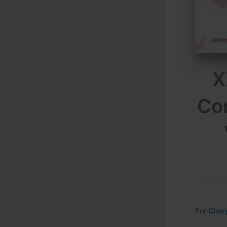
X
Con
Por
Char