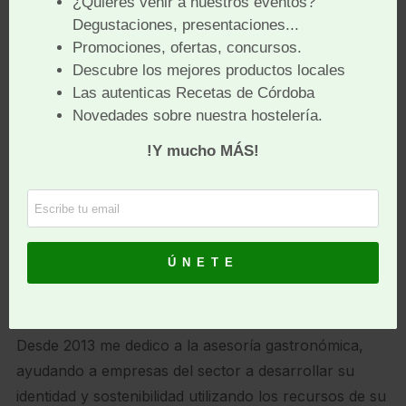
Mi primer proyecto, el Restaurante Iris, en Granada,
fue un referente en cocina de autor basada en km. 0
y cero desperdicio en la ciudad, a la par que un
proyecto de inserción social.
A lo largo de los años he dirigido proyectos
gastronómicos en diferentes puntos de la geografía
española. Mi labor como chef junta la creatividad,
conocimiento y técnica con el respeto a la materia
prima y el compromiso con la justicia social, la
soberanía alimentaria y respuesta al cambio climático.
Desde 2013 me dedico a la asesoría gastronómica,
ayudando a empresas del sector a desarrollar su
identidad y sostenibilidad utilizando los recursos de su