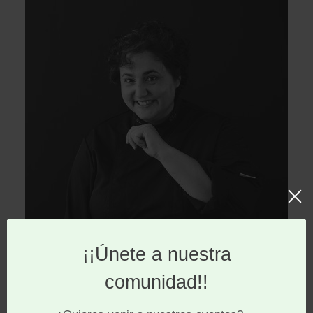
Miriam Cózar
Trayectoria de Miriam Cózar