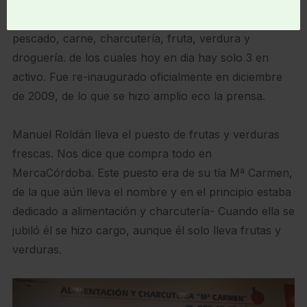
13,83 metros cuadrados, dedicados a la venta de
pescado, carne, charcutería, fruta, verdura y
droguería. de los cuales hoy en dia hay solo 3 en
activo. Fue re-inaugurado oficialmente en diciembre
de 2009, de lo que se hizo amplio eco la prensa.
Manuel Roldán lleva el puesto de frutas y verduras
frescas. Nos dice que compra todo en
MercaCórdoba. Este puesto era de su tía Mª Carmen,
de la que aún lleva el nombre y en el principio estaba
dedicado a alimentación y charcutería- Cuando ella se
jubiló él se hizo cargo, aunque él solo lleva frutas y
verduras.