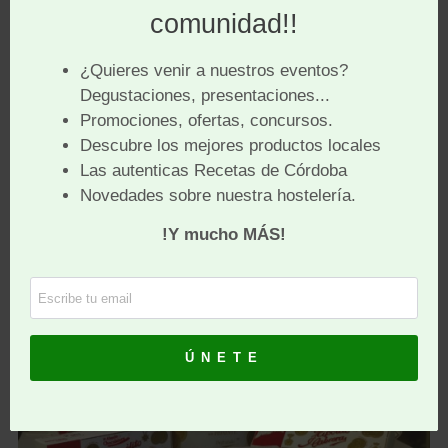
El Abuelo Chocolatero
Si hay un
chocolate tradicional cordobés
, ese es,
sin duda, el de la famosa cajita de
chocolates
Hipólito Cabrera
de Pozoblanco.