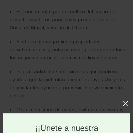
Es fundamental para el cultivo del cacao un
clima tropical. Los principales productores son
Costa de Marfil, seguida de Ghana.
El chocolate negro tiene propiedades
antiinflamatorias y antioxidantes, por lo que reduce
los riegos de sufrir problemas cardiovasculares.
Por la cantidad de antioxidantes que contiene
ayuda a que la piel tolere mejor los rayos UV y sus
antioxidantes ayudan a prevenir el envejecimiento
celular.
Mejora el estado de ánimo, evita la depresión y,
también, mejora la memoria.
Y además de todo esto…. ¡Está buenísimo!