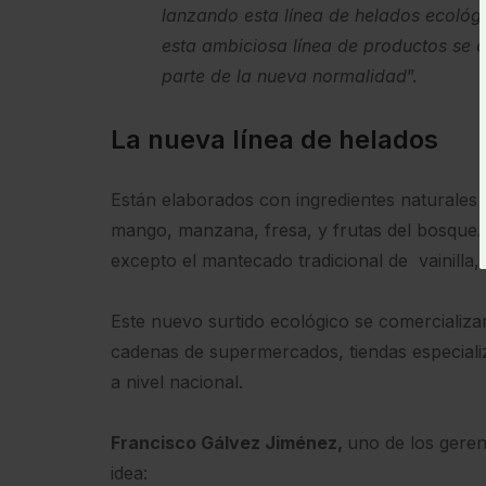
lanzando esta línea de helados ecológ
esta ambiciosa línea de productos se 
parte de la nueva normalidad
”.
La nueva línea de helados
Están elaborados con ingredientes naturales y e
mango, manzana, fresa, y frutas del bosque
excepto el mantecado tradicional de vainilla
Este nuevo surtido ecológico se comercializa
cadenas de supermercados, tiendas especializa
a nivel nacional.
Francisco Gálvez Jiménez,
uno de los geren
idea: