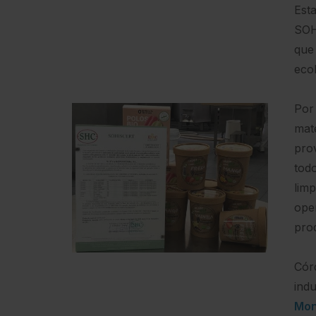
Esta
SOH
que
eco
Por
mat
pro
tod
limp
ope
pro
Cór
ind
Mon