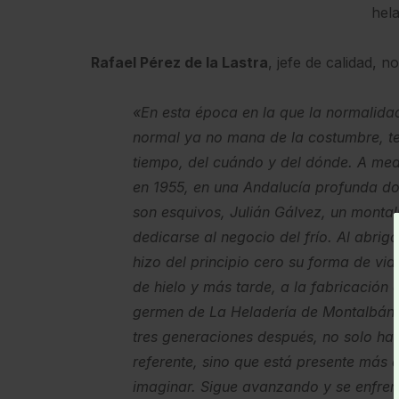
hela
Rafael Pérez de la Lastra
, jefe de calidad, 
«En esta época en la que la normalidad
normal ya no mana de la costumbre, t
tiempo, del cuándo y del dónde. A med
en 1955, en una Andalucía profunda do
son esquivos, Julián Gálvez, un montal
dedicarse al negocio del frío. Al abrig
hizo del principio cero su forma de vi
de hielo y más tarde, a la fabricación 
germen de La Heladería de Montalbán
tres generaciones después, no solo ha
referente, sino que está presente más a
imaginar. Sigue avanzando y se enfren