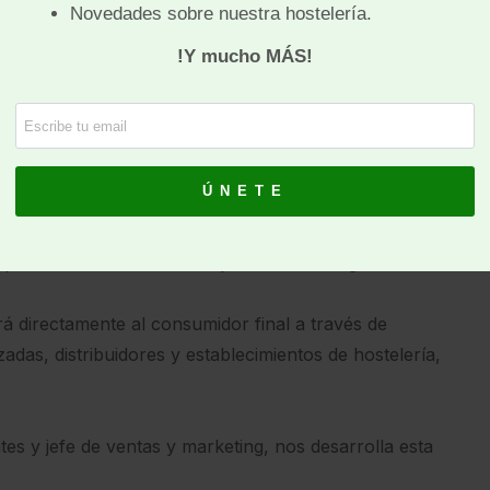
icos. Espera y desea que
consolide y pase a formar
cológicos, sin aditivos artificiales y con frutas:
. Además de Cacahuete y chocolate, todos veganos
, que está hecho con leche y huevos ecológicos.
rá directamente al consumidor final a través de
das, distribuidores y establecimientos de hostelería,
tes y jefe de ventas y marketing, nos desarrolla esta