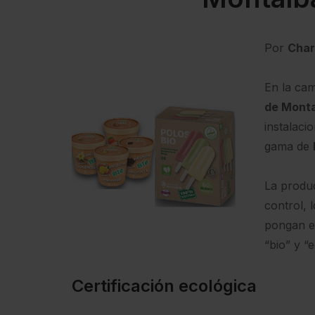
Por
Char
En la cam
de Mont
instalaci
gama de
La produc
control, 
pongan e
“bio” y “
Certificación ecológica