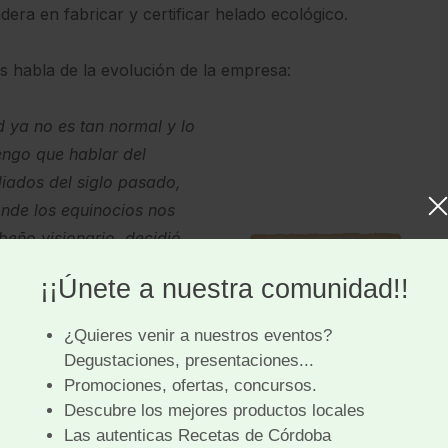
dera en fabricar y certificar helado ecológico.
nos habla de la evolución de la empresa:
 ya no es tan normal y lo
engo que hablar del
iados del siglo pasado,
nde los equinocios nos
beño visionario, decidió
o de los sofocantes estíos,
da, dedicándose a la venta
de helados. Ese fue el
.
Sesenta y cinco años y
 conseguido ser un
llá de lo que cabría
ta a una nueva aventura,