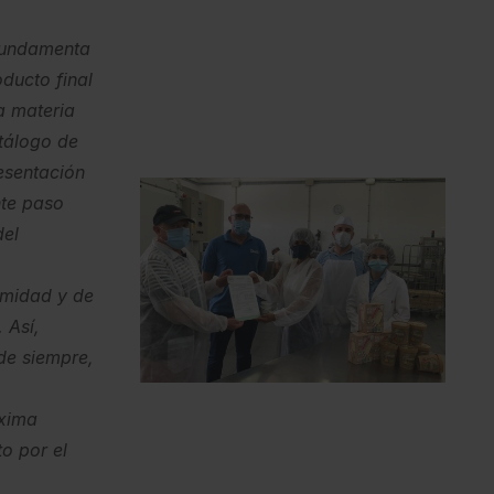
 fundamenta
oducto final
a materia
tálogo de
esentación
nte paso
del
imidad y de
 Así,
de siempre,
áxima
o por el