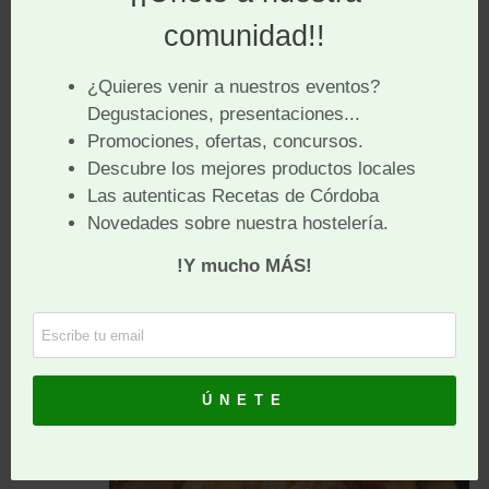
innegables ventajas culinarias
:
A altas temperaturas
la fritura es más rápida
,
por lo que el alimento
pierde menos nutrientes
.
Las proteínas crean en su superficie una
capa
crujiente
que hace que la penetración de aceite sea
menor. De esta manera, se limita el incremento de
calorías y conserva en el interior su jugo y sales
minerales.
No debemos olvidar que
los aceites de oliva
potencian el sabor de los alimentos
, convirtiendo
la fritura en una experiencia culinaria de primer
orden.