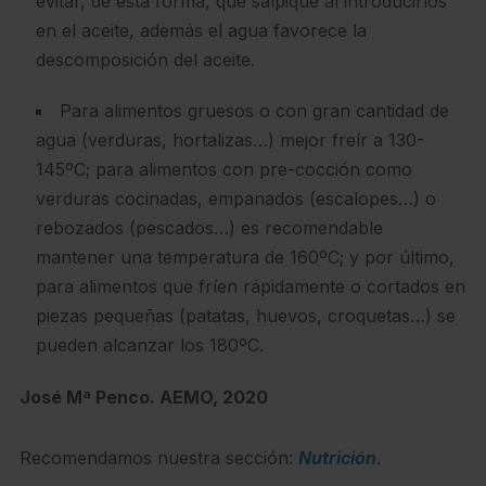
evitar, de esta forma, que salpique al introducirlos
en el aceite, además el agua favorece la
descomposición del aceite.
Para alimentos gruesos o con gran cantidad de
agua (verduras, hortalizas…) mejor freír a 130-
145ºC; para alimentos con pre-cocción como
verduras cocinadas, empanados (escalopes…) o
rebozados (pescados…) es recomendable
mantener una temperatura de 160ºC; y por último,
para alimentos que fríen rápidamente o cortados en
piezas pequeñas (patatas, huevos, croquetas…) se
pueden alcanzar los 180ºC.
José Mª Penco. AEMO, 2020
Recomendamos nuestra sección:
Nutrición
.