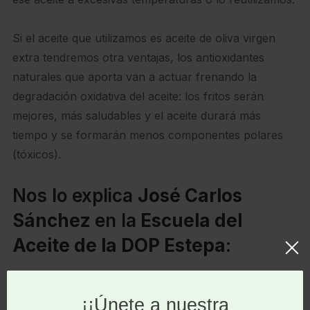
Si el aceite que utilizamos es aceite de oliva virgen
extra tendremos otra ventajas, los antioxidantes
naturales que aporta van a actuar frenando la
degradación oxidativa del aceite: los fritos serán
mejores, más saludables y el aceite durará más
tiempo y se formarán menos componentes polares
(tóxicos).
Nos lo explica
José Carlos
Sánchez
en la
Escuela del
Aceite de la DOP Estepa
:
Los aceites de oliva vírgenes extra no sólo
son más
seguros
a la hora de cocinar los fritos. Tienen