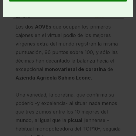
Los dos
AOVEs
que ocupan los primeros
cajones en el virtual podio de los mejores
vírgenes extra del mundo registran la misma
puntuación, 96 puntos sobre 100, y sólo las
décimas han decantado la balanza hacia el
excepcional
monovarietal de coratina
de
Azienda Agricola Sabino Leone
.
Una variedad, la coratina, que confirma su
poderío -y excelencia- al situar nada menos
que tres zumos entre los 10 mejores del
mundo, al igual que la
picual
jiennense -
habitual monopolizadora del TOP10-, seguida