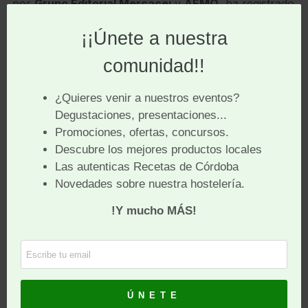
por
Grupo Editorial Mercacei
y
AEMO
, ha registrado
-por primera vez en sus cinco años de vida- un
empate entre
AOVEs de España e Italia
, con cinco
representantes de cada uno.