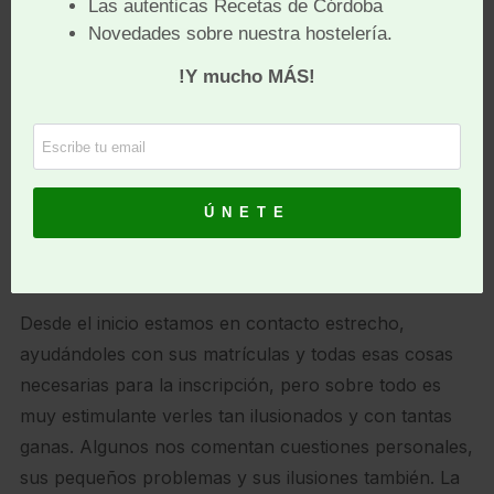
¿Cuáles han sido las primeras
reacciones ante el anuncio de la
creación del máster?
Ha sido increíble la respuesta. Tenemos alumnos de
México, de Argentina, de Colombia, de Portugal, de
España… alguno incluso inmersos en concursos
internacionales de cocina, y algún personaje
importante que no puedo desvelar, naturalmente.
Desde el inicio estamos en contacto estrecho,
ayudándoles con sus matrículas y todas esas cosas
necesarias para la inscripción, pero sobre todo es
muy estimulante verles tan ilusionados y con tantas
ganas. Algunos nos comentan cuestiones personales,
sus pequeños problemas y sus ilusiones también. La