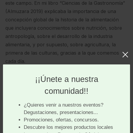
este campo. En mi libro “Ciencias de la Gastronomía”
(Almuzara 2019) explicaba la importancia de una
concepción global de la historia de la alimentación
que incluyera conocimientos sobre nutrición, sobre
antropología, sobre el desarrollo de la industria
alimentaria, y por supuesto, sobre agricultura, la
primera de las culturas, gracias a la que comemos
cada día.
Es decir, no analizamos sólo el acto de comer, sino el
complejo mundo que gira en su entorno. Se trata de
comprender un poco mejor el mundo, de conocer
distintas culturas a través de ese acto recurrente y
cotidiano que realizamos cada día, varias veces
incluso.