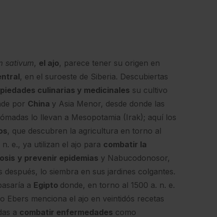
m sativum
,
el ajo
, parece tener su origen en
ntral
, en el suroeste de Siberia. Descubiertas
piedades culinarias y medicinales
su cultivo
nde por
China
y Asia Menor, desde donde las
nómadas lo llevan a Mesopotamia (Irak); aquí los
os
, que descubren la agricultura en torno al
n. e., ya utilizan el ajo para
combatir la
osis
y prevenir epidemias
y Nabucodonosor,
s después, lo siembra en sus jardines colgantes.
pasaría a
Egipto
donde, en torno al 1500 a. n. e.
ro Ebers menciona el ajo en veintidós recetas
das a
combatir enfermedades
como