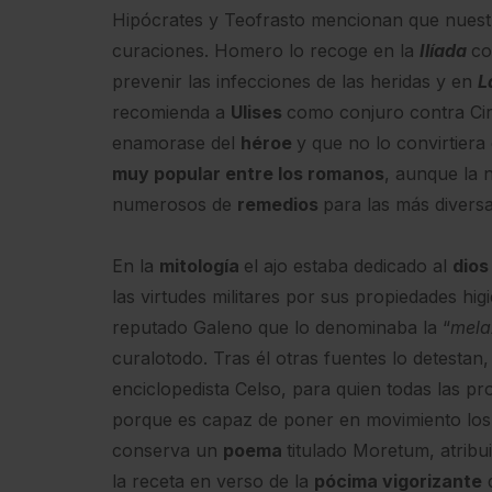
Hipócrates y Teofrasto mencionan que nues
curaciones. Homero lo recoge en la
Ilíada
c
prevenir las infecciones de las heridas y en
L
recomienda a
Ulises
como conjuro contra Circ
enamorase del
héroe
y que no lo convirtier
muy popular entre los romanos
, aunque la 
numerosos de
remedios
para las más divers
En la
mitología
el ajo estaba dedicado al
dios
las virtudes militares por sus propiedades hig
reputado Galeno que lo denominaba la “
mela
curalotodo. Tras él otras fuentes lo detesta
enciclopedista Celso, para quien todas las p
porque es capaz de poner en movimiento los e
conserva un
poema
titulado Moretum, atribu
la receta en verso de la
pócima vigorizante