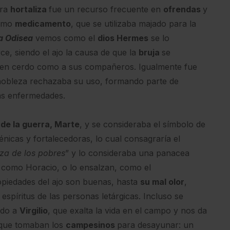
tra
hortaliza
fue un recurso frecuente en
ofrendas
y
omo
medicamento
, que se utilizaba majado para la
a Odisea
vemos como el
dios Hermes
se lo
e, siendo el ajo la causa de que la
bruja
se
a en cerdo como a sus compañeros. Igualmente fue
nobleza rechazaba su uso, formando parte de
as enfermedades.
 de la guerra, Marte
, y se consideraba el símbolo de
iénicas y fortalecedoras, lo cual consagraría el
za de los pobres
” y lo consideraba una panacea
n, como Horacio, o lo ensalzan, como el
ropiedades del ajo son buenas, hasta
su mal olor
,
spíritus de las personas letárgicas. Incluso se
ido a
Virgilio
, que exalta la vida en el campo y nos da
que tomaban los
campesinos
para desayunar: un