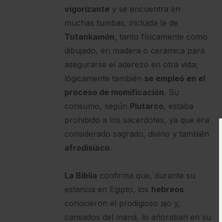
vigorizante
y se encuentra en
muchas tumbas, incluida la de
Tutankamón
, tanto físicamente como
dibujado, en madera o cerámica para
asegurarse el aderezo en otra vida;
lógicamente también
se empleó en el
proceso de momificación
. Su
consumo, según
Plutarco
, estaba
prohibido a los sacerdotes, ya que era
considerado sagrado, divino y también
afrodisíaco
.
La Biblia
confirma que, durante su
estancia en Egipto, los
hebreos
conocieron el prodigioso ajo y,
cansados del maná, lo añoraban en su