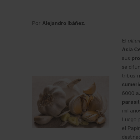
Por
Alejandro Ibáñez
.
El
alliu
Asia Ce
sus
pro
se difu
tribus 
sumeri
6000 a. 
parasit
mil año
Luego 
el Papi
destina