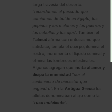
larga travesía del desierto:
“
recordamos el pescado que
comíamos de balde en Egipto, los
pepinos y los melones y los puerros y
las cebollas y los ajos
”. También el
Talmud
afirma con entusiasmo que
satisface, templa el cuerpo, ilumina el
rostro, incrementa el líquido seminal y
elimina las lombrices intestinales.
Algunos agregan que
incita al amor y
disipa la enemistad
“
por el
sentimiento de bienestar que
engendra
”. En la
Antigua Grecia
los
atletas denominaban al ajo como la
“
rosa maloliente
”.