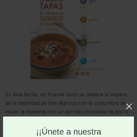
En ésta fecha, en Puente Genil se celebra la víspera
de la festividad de San Marcos con la costumbre de
iniciar la Romería con un dornillo (mortero) de barro
donde se hace un buen salmorejo. Este este el motivo
por lo que se fijó la fecha.