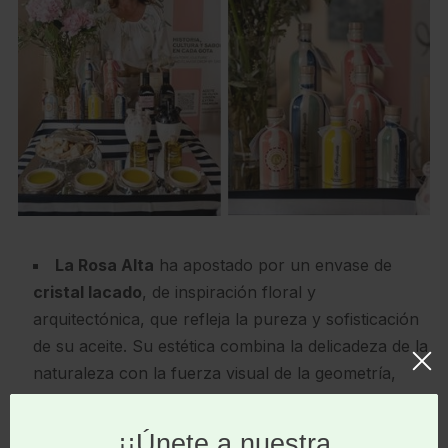
La Rosa Alta
ha apostado por un envase de
cristal lacado
, de inspiración floral y
arquitectónica, que refleja la pureza y sofisticación
de su aceite. Su estética combina la delicadeza de la
naturaleza con la fuerza visual de la geometría,
logrando una identidad elegante y reconocible.