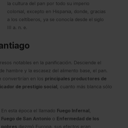
la cultura del pan por todo su imperio
colonial, excepto en Hispania, donde, gracias
a los celtíberos, ya se conocía desde el siglo
III a. n. e.
Santiago
sos notables en la panificación. Desciende el
de hambre y la escasez del alimento base, el pan.
se convertirían en los
principales productores de
icador de prestigio social
, cuanto más blanca sólo
En esta época el llamado
Fuego Infernal
,
Fuego de San Antonio
o
Enfermedad de los
pobres
diezmó Europa, sus efectos eran