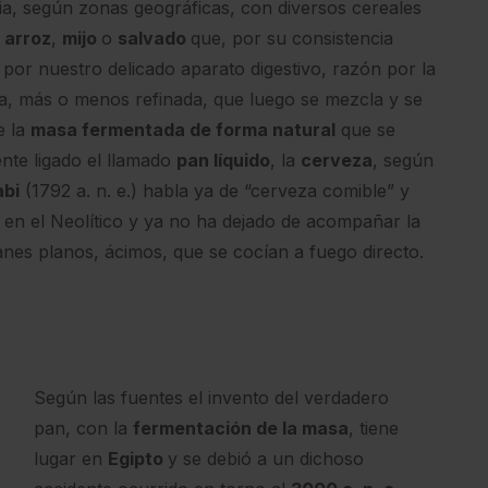
ria, según zonas geográficas, con diversos cereales
,
arroz
,
mijo
o
salvado
que, por su consistencia
 por nuestro delicado aparato digestivo, razón por la
a, más o menos refinada, que luego se mezcla y se
e la
masa fermentada de forma natural
que se
nte ligado el llamado
pan líquido
, la
cerveza
, según
bi
(1792 a. n. e.) habla ya de “cerveza comible” y
a en el Neolítico y ya no ha dejado de acompañar la
es planos, ácimos, que se cocían a fuego directo.
Según las fuentes el invento del verdadero
pan, con la
fermentación de la masa
, tiene
lugar en
Egipto
y se debió a un dichoso