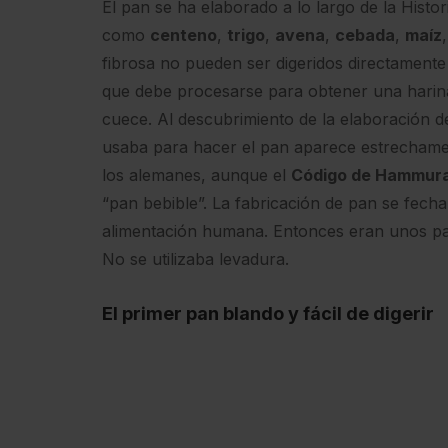
El pan se ha elaborado a lo largo de la Histo
como
centeno
,
trigo
,
avena
,
cebada
,
maíz
fibrosa no pueden ser digeridos directamente
que debe procesarse para obtener una harin
cuece. Al descubrimiento de la elaboración d
usaba para hacer el pan aparece estrechame
los alemanes, aunque el
Código de Hammura
“pan bebible”. La fabricación de pan se fech
alimentación humana. Entonces eran unos pan
No se utilizaba levadura.
El primer pan blando y fácil de digerir