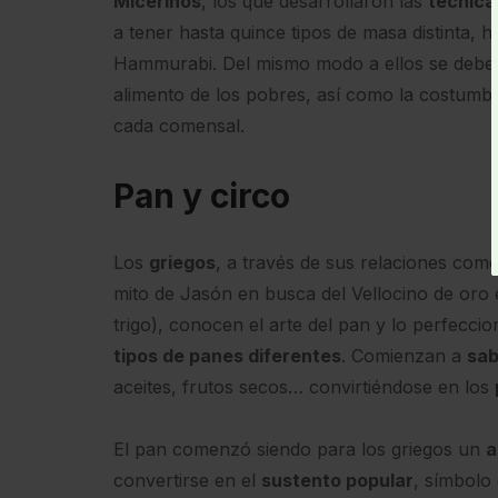
Micerinos
, los que desarrollaron las
técnica
a tener hasta quince tipos de masa distinta,
Hammurabi. Del mismo modo a ellos se debe
alimento de los pobres, así como la costumbr
cada comensal.
Pan y circo
Los
griegos
, a través de sus relaciones come
mito de Jasón en busca del Vellocino de oro 
trigo), conocen el arte del pan y lo perfecci
tipos de panes diferentes
. Comienzan a
sab
aceites, frutos secos… convirtiéndose en los
El pan comenzó siendo para los griegos un
a
convertirse en el
sustento popular
, símbolo