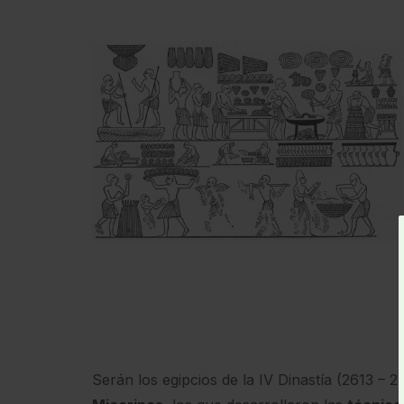
Serán los egipcios de la IV Dinastía (2613 – 2