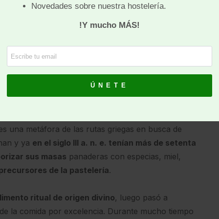
s de cocción del pan
, inventaron el horno y llegaron
 hechos también reconocidos por el Código de
 el famoso
“Contigo pan y cebolla”
, el principal
e de colocar un pequeño pan de trigo en el lugar de
rciales con Egipto (para algunos historiadores el
es una metáfora de las rutas griegas en busca de
onan y ya
en el siglo III a. n. e. tenían más de setenta
orizar sus masas
panaderas con especias, miel,
precursores de la pastelería
.
limento ritual de origen divino
, luego pasó a
 de la comida por excelencia. Durante mucho tiempo