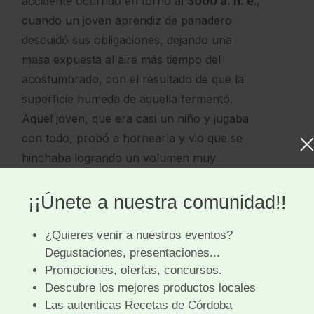
accidente ocurrido en torno al
3000 a. n. e
.,
cuando un joven aprendiz de panadero
descuidó sus obligaciones, dejando una
masa expuesta al aire más tiempo del
acostumbrado, con el resultado de que la
superficie húmeda de aquella fermentó.
Aquel joven, que era casi un niño y jugaba
con todo, probó a hornearla y vio que se
hinchaba logrando un volumen muy
superior al original. Este fue el
primer pan
blando, esponjoso, de cáscara dorada y
crujiente, sabroso y fácil de digerir
. La
fermentación de la masa se había logrado
en forma natural y casual.
494 a. n. e.), la famosa de
Keops
,
Kefren
y